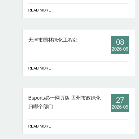
READ MORE
天津市园林绿化工程处
08
2026-06
READ MORE
Bsports必一网页版 孟州市政绿化
27
归哪个部门
2026-05
READ MORE