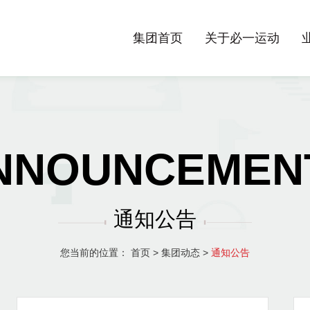
集团首页
关于必一运动
NNOUNCEMEN
通知公告
您当前的位置：
首页
>
集团动态
>
通知公告